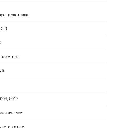
вроштакетника
, 3.0
6
штакетник
ый
7004, 8017
оматическая
ухстороннее