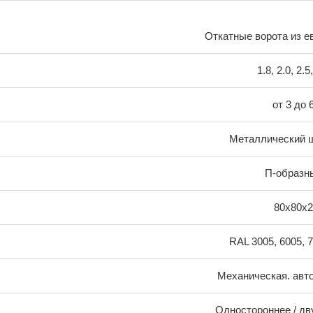
Откатные ворота из е
1.8, 2.0, 2.5
от 3 до 
Металлический 
П-образн
80х80х2
RAL 3005, 6005, 
Механическая. авт
Одностороннее / дв