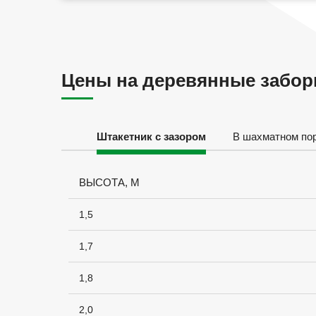
Цены на деревянные забо
Штакетник с зазором
В шахматном по
ВЫСОТА, М
1,5
1,7
1,8
2,0