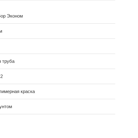
бор Эконом
 м
 труба
х2
лимерная краска
унтом