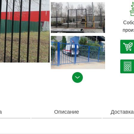
Собс
прои
а
Описание
Доставка