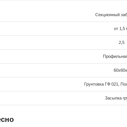
Секционный за
от 1,5
2,5
Профильная
60х60
Грунтовка ГФ 021, По
Засыпка гр
есно