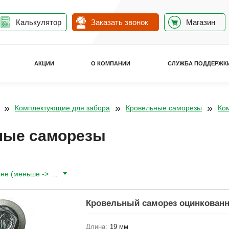
Калькулятор
Заказать звонок
Магазин
АКЦИИ
О КОМПАНИИ
СЛУЖБА ПОДДЕРЖК
»
»
»
Комплектующие для забора
Кровельные саморезы
Ко
ные саморезы
По цене (меньше -> больше)
Кровельный саморез оцинкован
Длина:
19 мм