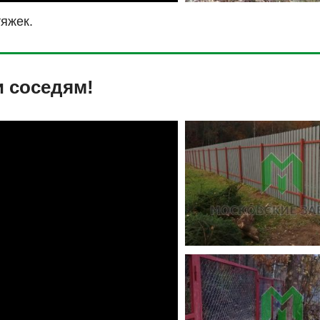
тяжек.
и соседям!