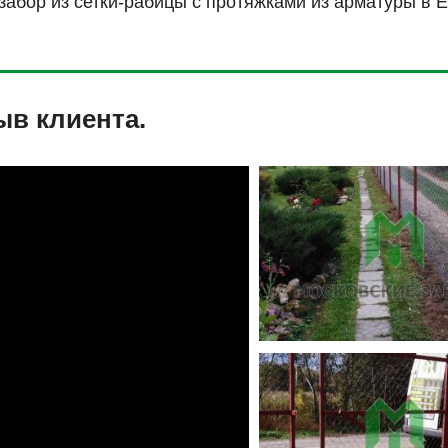
абор из сетки-рабицы с протяжками из арматуры в Е
ыв клиента.