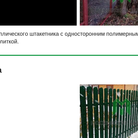
ллического штакетника с односторонним полимерным
литкой.
а