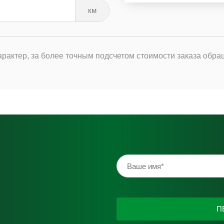
км
рактер, за более точным подсчетом стоимости заказа обра
П