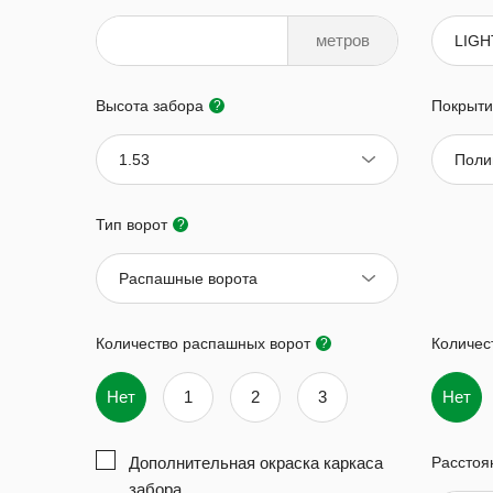
метров
LIGH
Высота забора
Покрыти
?
1.53
Поли
Тип ворот
?
Распашные ворота
Количество распашных ворот
Количес
?
Нет
1
2
3
Нет
Дополнительная окраска каркаса
Расстоя
забора