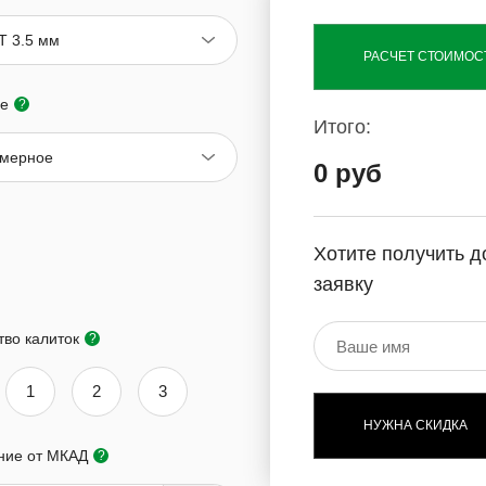
T 3.5 мм
РАСЧЕТ СТОИМОС
е
?
Итого:
мерное
0 руб
Хотите получить д
заявку
тво калиток
?
1
2
3
НУЖНА СКИДКА
ние от МКАД
?